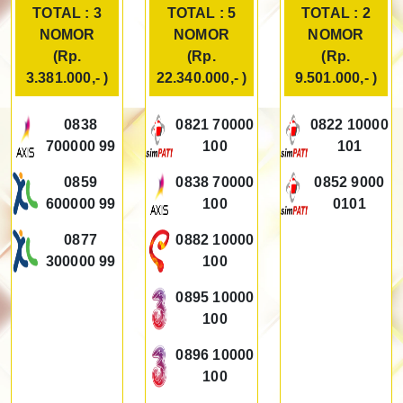
TOTAL : 3
TOTAL : 5
TOTAL : 2
NOMOR
NOMOR
NOMOR
(Rp.
(Rp.
(Rp.
3.381.000,- )
22.340.000,- )
9.501.000,- )
0838
0821 70000
0822 10000
700000 99
100
101
0859
0838 70000
0852 9000
600000 99
100
0101
0877
0882 10000
300000 99
100
0895 10000
100
0896 10000
100