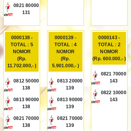
0821 80000
131
0000138 -
0000139 -
0000143 -
TOTAL : 5
TOTAL : 4
TOTAL : 2
NOMOR
NOMOR
NOMOR
(Rp.
(Rp.
(Rp. 600.000,- )
11.702.000,- )
5.901.000,- )
0821 70000
0812 50000
0813 20000
143
138
139
0822 10000
0813 90000
0813 90000
143
138
139
0821 70000
0821 70000
138
139