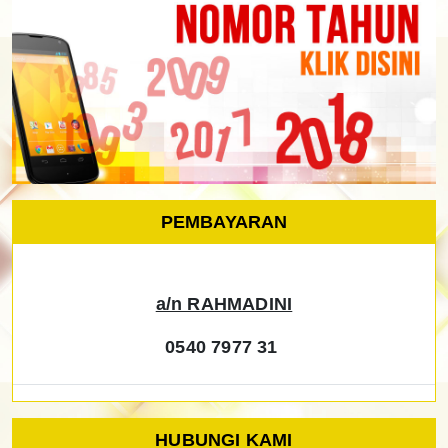
PEMBAYARAN
a/n RAHMADINI
0540 7977 31
HUBUNGI KAMI