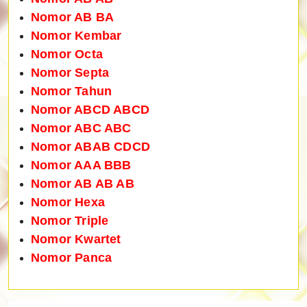
Nomor AB BA
Nomor Kembar
Nomor Octa
Nomor Septa
Nomor Tahun
Nomor ABCD ABCD
Nomor ABC ABC
Nomor ABAB CDCD
Nomor AAA BBB
Nomor AB AB AB
Nomor Hexa
Nomor Triple
Nomor Kwartet
Nomor Panca